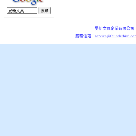
旻新文具企業有限公司．7
服務信箱：
service@thunderbird.co
泰格資訊,架站引擎,開站平台,旻新文具企業有限公司，是一家從事五金文具製造與銷售的公司，草創(1961)
旻新文具企業有限公司，是一家從事五金文具製造與銷售的公司，草創(1961)至今已歷四十餘年