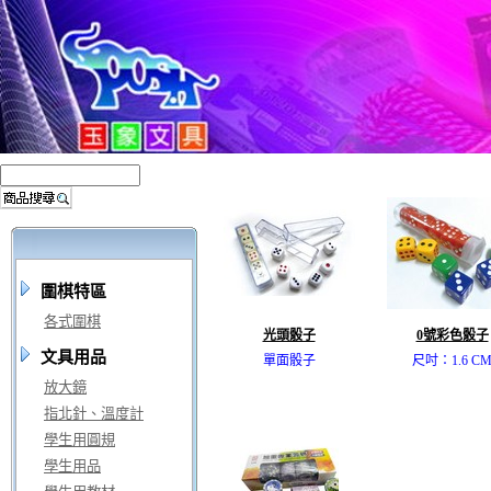
圍棋特區
各式圍棋
光頭骰子
0號彩色骰子
文具用品
單面骰子
尺吋：1.6 C
放大鏡
指北針、溫度計
學生用圓規
學生用品