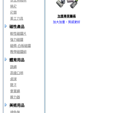
學生用教材
捲尺
尺類
加重專業籌碼
美工刀具
加大加重，質感更好
磁性產品
軟性磁鐵片
強力磁鐵
磁條-白板磁鐵
教學磁鐵組
體育用品
跳繩
高級口哨
桌球
毽子
童軍繩
握力器
美術用品
調色盤