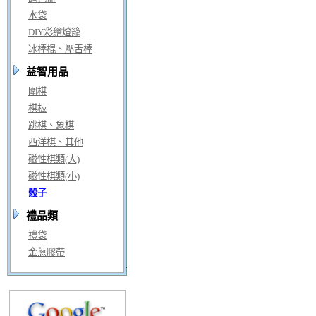
水袋
DIY彩繪燈籠
冰棒棍、壓舌棒
益智用品
圍棋
棋板
跳棋、象棋
西洋棋、其他
磁性棋類(大)
磁性棋類(小)
骰子
禮品類
禮袋
金蔥膠帶