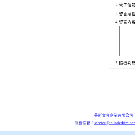
2.電子信
3.留言屬
4.留言內
5.隨機判
旻新文具企業有限公司．7
服務信箱：
service@thunderbird.co
泰格資訊,架站引擎,開站平台,旻新文具企業有限公司，是一家從事五金文具製造與銷售的公司，草創(1961)