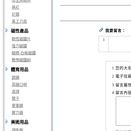
學生用教材
捲尺
尺類
美工刀具
我要留言：
磁性產品
軟性磁鐵片
1
強力磁鐵
磁條-白板磁鐵
教學磁鐵組
1.您的大
體育用品
2.電子信
跳繩
高級口哨
3.留言屬
桌球
4.留言內
毽子
童軍繩
握力器
美術用品
調色盤