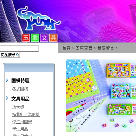
首頁
>
回原頁面
>
我要留言
>
圍棋特區
各式圍棋
文具用品
放大鏡
指北針、溫度計
學生用圓規
學生用品