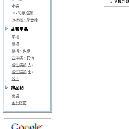
5.隨機判
水袋
DIY彩繪燈籠
冰棒棍、壓舌棒
益智用品
圍棋
棋板
跳棋、象棋
西洋棋、其他
磁性棋類(大)
磁性棋類(小)
骰子
禮品類
禮袋
金蔥膠帶