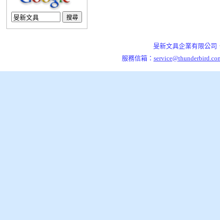
旻新文具企業有限公司．7
服務信箱：
service@thunderbird.co
泰格資訊,架站引擎,開站平台,旻新文具企業有限公司，是一家從事五金文具製造與銷售的公司，草創(1961)
旻新文具企業有限公司，是一家從事五金文具製造與銷售的公司，草創(1961)至今已歷四十餘年