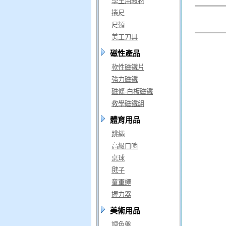
學生用教材
捲尺
尺類
美工刀具
磁性產品
軟性磁鐵片
強力磁鐵
磁條-白板磁鐵
教學磁鐵組
體育用品
跳繩
高級口哨
桌球
毽子
童軍繩
握力器
美術用品
調色盤