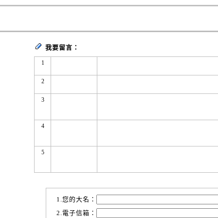
我要留言：
1
2
3
4
5
1.您的大名：
2.電子信箱：