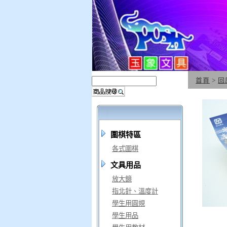
首頁
>
回
圍棋特區
各式圍棋
文具用品
放大鏡
指北針、溫度計
學生用圓規
學生用品