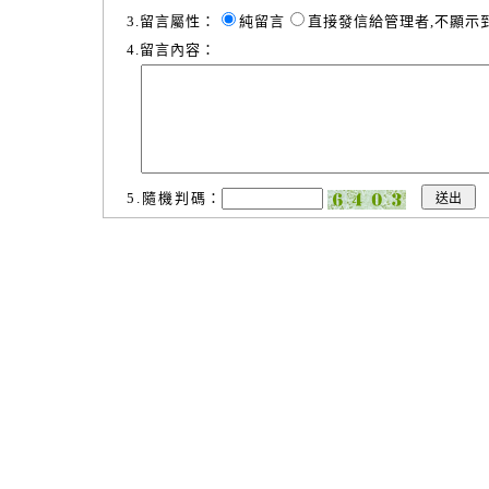
3.留言屬性：
純留言
直接發信給管理者,不顯示
4.留言內容：
5.隨機判碼：