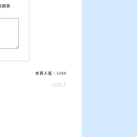
到網頁
本頁人氣：5269
TOP↑
】
【