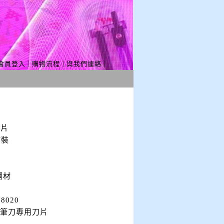
會員登入
｜
購物流程
｜
與我們連絡
｜
刀片
打裝
鋼材
8020
白鐵筆刀專用刀片