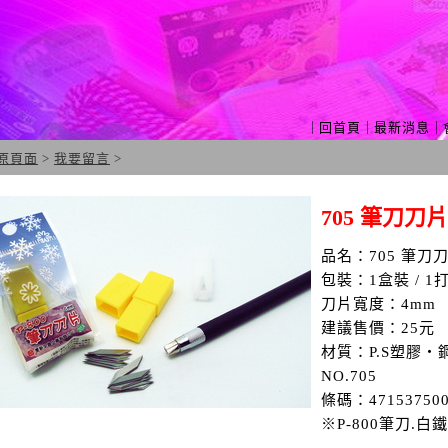
｜
回首頁
｜
最新消息
｜
原頁面
>
我要留言
>
705 筆刀刀片
品名：705 筆刀
包裝：1盒裝 / 1
刀片寬度：4mm
建議售價：25元
材質：P.S塑膠‧
NO.705
條碼：471537500
※P-800筆刀.