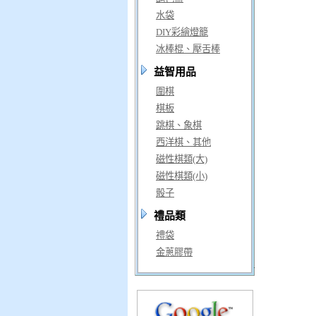
水袋
DIY彩繪燈籠
冰棒棍、壓舌棒
益智用品
圍棋
棋板
跳棋、象棋
西洋棋、其他
磁性棋類(大)
磁性棋類(小)
骰子
禮品類
禮袋
金蔥膠帶